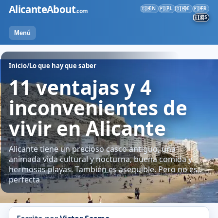
Ir
AlicanteAbout
EN
PL
DE
FR
🇬🇧
🇵🇱
🇩🇪
🇫🇷
.com
al
ES
🇪🇸
contenido
Menú
Inicio
/
Lo que hay que saber
11 ventajas y 4
inconvenientes de
vivir en Alicante
Alicante tiene un precioso casco antiguo, una
animada vida cultural y nocturna, buena comida y
hermosas playas. También es asequible. Pero no es
perfecta.