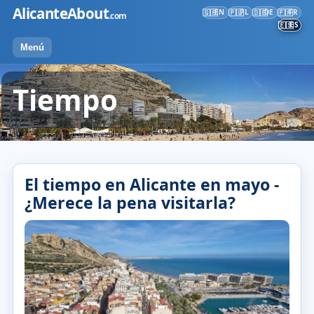
Ir
AlicanteAbout
EN
PL
DE
FR
🇬🇧
🇵🇱
🇩🇪
🇫🇷
.com
al
ES
🇪🇸
contenido
Menú
Tiempo
El tiempo en Alicante en mayo -
¿Merece la pena visitarla?