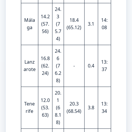
24.
14.2
3
Mála
18.4
14:
(57.
(7
3.1
ga
(65.12)
08
56)
5.7
4)
24.
16.8
6
Lanz
13:
(62.
(7
-
0.4
arote
37
24)
6.2
8)
20.
12.0
1
Tene
20.3
13:
(53.
(6
3.8
rife
(68.54)
34
63)
8.1
8)