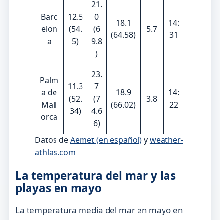
21.
Barc
12.5
0
18.1
14:
elon
(54.
(6
5.7
(64.58)
31
a
5)
9.8
)
23.
Palm
11.3
7
a de
18.9
14:
(52.
(7
3.8
Mall
(66.02)
22
34)
4.6
orca
6)
Datos de
Aemet (en español)
y
weather-
athlas.com
La temperatura del mar y las
playas en mayo
La temperatura media del mar en mayo en