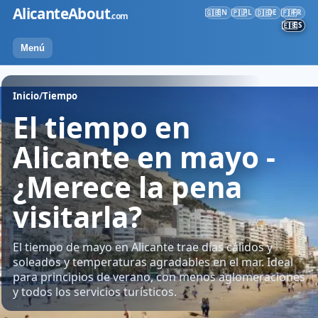
Ir
AlicanteAbout
EN
PL
DE
FR
🇬🇧
🇵🇱
🇩🇪
🇫🇷
.com
al
ES
🇪🇸
contenido
Menú
Inicio
/
Tiempo
El tiempo en
Alicante en mayo -
¿Merece la pena
visitarla?
El tiempo de mayo en Alicante trae días cálidos y
soleados y temperaturas agradables en el mar. Ideal
para principios de verano, con menos aglomeraciones
y todos los servicios turísticos.