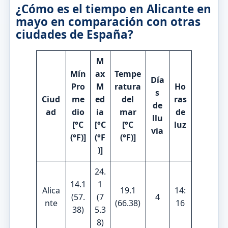
¿Cómo es el tiempo en Alicante en
mayo en comparación con otras
ciudades de España?
M
Mín
ax
Tempe
Día
Pro
M
ratura
Ho
s
Ciud
me
ed
del
ras
de
ad
dio
ia
mar
de
llu
[°C
[°C
[°C
luz
via
(°F)]
(°F
(°F)]
)]
24.
14.1
1
Alica
19.1
14:
(57.
(7
4
nte
(66.38)
16
38)
5.3
8)