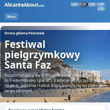
Przejdź
AlicanteAbout
EN
PL
DE
FR
🇬🇧
🇵🇱
🇩🇪
🇫🇷
.com
do
ES
🇪🇸
treści
Menu
Strona główna
/
Festiwale
Festiwal
pielgrzymkowy
Santa Faz
Rozpoczynająca się w Alicante pielgrzymka Santa Faz
to 7-kilometrowy spacer z tradycyjnymi przystankami
na picie, jedzenie i tańce, który kończy się na pięknym
targu ulicznym.