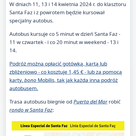
W dniach 11, 13 i 14 kwietnia 2024 r. do klasztoru
Santa Faz i z powrotem będzie kursował
specjalny autobus.
Autobus kursuje co 5 minut w dzień Santa Faz -
11 w czwartek - i co 20 minut w weekend - 13 i
14.
Podróż można opłacić gotówką, kartą lub
zbliżeniowo - co kosztuje 1,45 € - lub za pomocą
karty.
bono
Mobilis, tak jak każda inna podróż
autobusem.
Trasa autobusu biegnie od
Puerta del Mar
robić
rondo w Santa Faz
: