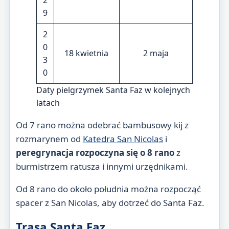
9
2
0
18 kwietnia
2 maja
3
0
Daty pielgrzymek Santa Faz w kolejnych
latach
Od 7 rano można odebrać bambusowy kij z
rozmarynem od
Katedra San Nicolas
i
peregrynacja rozpoczyna się o 8 rano
z
burmistrzem ratusza i innymi urzędnikami.
Od 8 rano do około południa można rozpocząć
spacer z San Nicolas, aby dotrzeć do Santa Faz.
Trasa Santa Faz