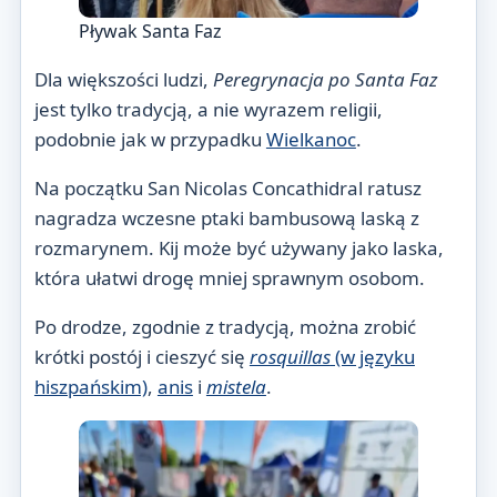
Pływak Santa Faz
Dla większości ludzi,
Peregrynacja po Santa Faz
jest tylko tradycją, a nie wyrazem religii,
podobnie jak w przypadku
Wielkanoc
.
Na początku San Nicolas Concathidral ratusz
nagradza wczesne ptaki bambusową laską z
rozmarynem. Kij może być używany jako laska,
która ułatwi drogę mniej sprawnym osobom.
Po drodze, zgodnie z tradycją, można zrobić
krótki postój i cieszyć się
rosquillas
(w języku
hiszpańskim)
,
anis
i
mistela
.