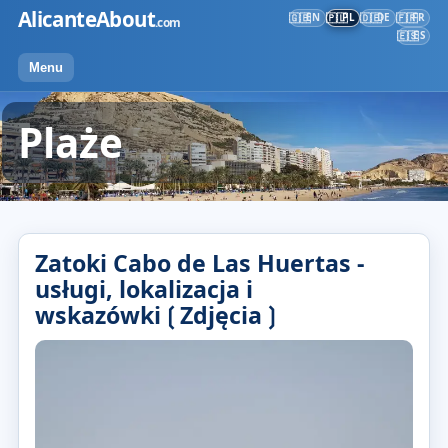
Przejdź
AlicanteAbout
EN
PL
DE
FR
🇬🇧
🇵🇱
🇩🇪
🇫🇷
.com
do
ES
🇪🇸
treści
Menu
Plaże
Zatoki Cabo de Las Huertas -
usługi, lokalizacja i
wskazówki❲Zdjęcia❳