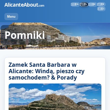
Przejdź
AlicanteAbout
EN
PL
DE
FR
🇬🇧
🇵🇱
🇩🇪
🇫🇷
.com
do
ES
🇪🇸
treści
Menu
Pomniki
Zamek Santa Barbara w
Alicante: Windą, pieszo czy
samochodem? & Porady