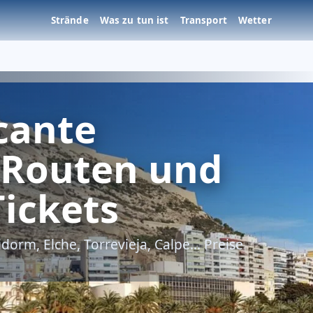
Strände
Was zu tun ist
Transport
Wetter
cante
 Routen und
Tickets
orm, Elche, Torrevieja, Calpe... Preise