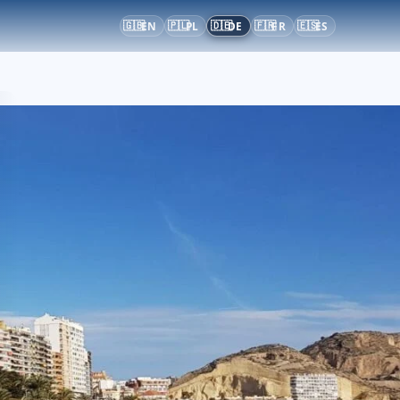
🇬🇧
🇵🇱
🇩🇪
🇫🇷
🇪🇸
EN
PL
DE
FR
ES