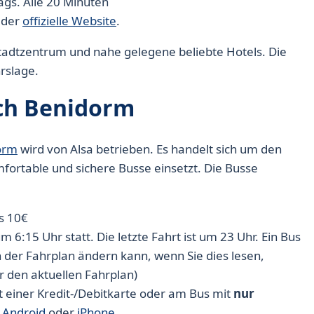
gs. Alle 20 Minuten
t der
offizielle Website
.
Stadtzentrum und nahe gelegene beliebte Hotels. Die
rslage.
ach Benidorm
orm
wird von Alsa betrieben. Es handelt sich um den
fortable und sichere Busse einsetzt. Die Busse
s 10€
m 6:15 Uhr statt. Die letzte Fahrt ist um 23 Uhr. Ein Bus
ch der Fahrplan ändern kann, wenn Sie dies lesen,
r den aktuellen Fahrplan)
 einer Kredit-/Debitkarte oder am Bus mit
nur
r
Android
oder
iPhone
.