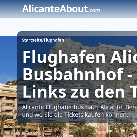
Zum
AlicanteAbout
.com
Inhalt
springen
Startseite
/
Flughafen
Flughafen Ali
Busbahnhof -
Links zu den 
Alicante Flughafenbus nach Alicante, Benid
und wo Sie die Tickets kaufen können.