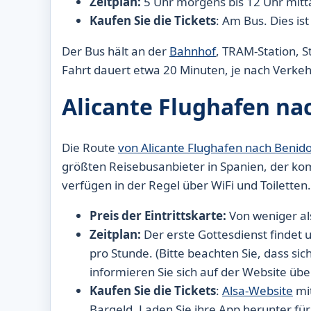
Zeitplan:
5 Uhr morgens bis 12 Uhr mitta
Kaufen Sie die Tickets
: Am Bus. Dies is
Der Bus hält an der
Bahnhof
, TRAM-Station, 
Fahrt dauert etwa 20 Minuten, je nach Verkeh
Alicante Flughafen n
Die Route
von Alicante Flughafen nach Benid
größten Reisebusanbieter in Spanien, der kom
verfügen in der Regel über WiFi und Toiletten.
Preis der Eintrittskarte:
Von weniger al
Zeitplan:
Der erste Gottesdienst findet u
pro Stunde. (Bitte beachten Sie, dass si
informieren Sie sich auf der Website übe
Kaufen Sie die Tickets
:
Alsa-Website
mit
Bargeld. Laden Sie ihre App herunter fü