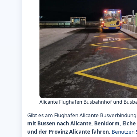
Alicante Flughafen Busbahnhof und Busb
Gibt es am Flughafen Alicante Busverbindung
mit Bussen nach Alicante, Benidorm, Elche
und der Provinz Alicante fahren.
Benutzen S