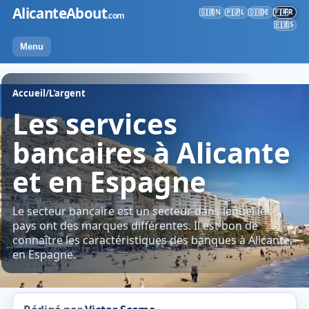
Skip
AlicanteAbout
EN
PL
DE
FR
🇬🇧
🇵🇱
🇩🇪
🇫🇷
.com
to
ES
🇪🇸
content
Menu
Accueil
/
L'argent
Les services
bancaires à Alicante
et en Espagne
Le secteur bancaire est un secteur dans lequel les
pays ont des marques différentes. Il est bon de
connaître les caractéristiques des banques à Alicante,
en Espagne.