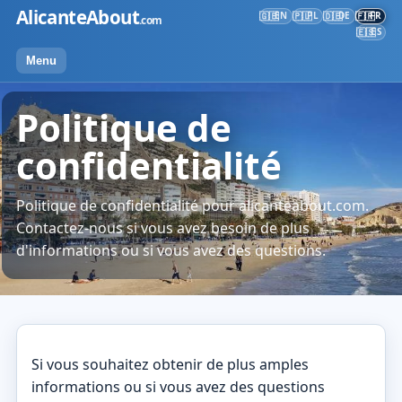
Skip
AlicanteAbout
EN
PL
DE
FR
🇬🇧
🇵🇱
🇩🇪
🇫🇷
.com
to
ES
🇪🇸
content
Menu
Politique de
confidentialité
Politique de confidentialité pour alicanteabout.com.
Contactez-nous si vous avez besoin de plus
d'informations ou si vous avez des questions.
Si vous souhaitez obtenir de plus amples
informations ou si vous avez des questions