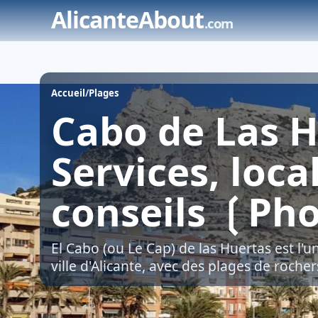
Skip
AlicanteAbout
.com
to
content
Accueil
/
Plages
Cabo de Las H
Services, loca
conseils ❲Ph
El Cabo (ou Le Cap) de las Huertas est l'
ville d'Alicante, avec des plages de rocher