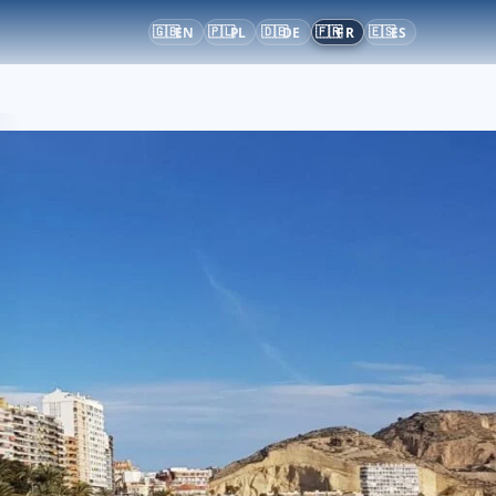
🇬🇧
🇵🇱
🇩🇪
🇫🇷
🇪🇸
EN
PL
DE
FR
ES