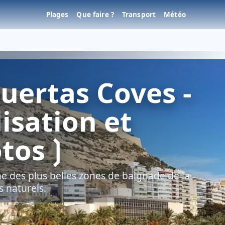
Plages
Que faire ?
Transport
Météo
uertas Coves -
lisation et
otos❳
une des plus belles zones de baignade de la
s naturels.