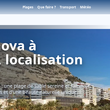
Plages
Que faire ?
Transport
Météo
nova à
, localisation
: une plage de sable sereine et familiale,
s et d'une beauté naturelle unique.