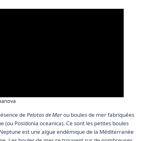
rbanova
présence de
Pelotas de Mar
ou boules de mer fabriquées
ne (ou Posidonia oceanica). Ce sont les petites boules
de Neptune est une algue endémique de la Méditerranée
ne. Les boules de mer se trouvent sur de nombreuses