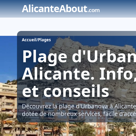
Skip
AlicanteAbout
.com
to
content
Accueil
/
Plages
Plage d'Urba
Alicante. Info
et conseils
Découvrez la plage d'Urbanova à Alicante 
dotée de nombreux services, facile d'accè