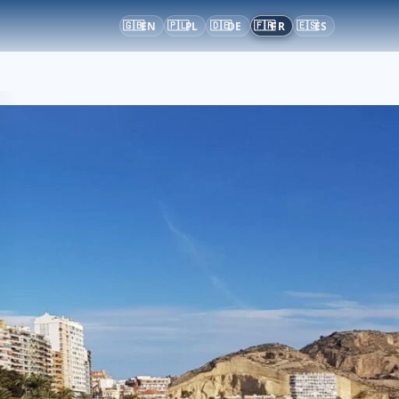
🇬🇧
🇵🇱
🇩🇪
🇫🇷
🇪🇸
EN
PL
DE
FR
ES