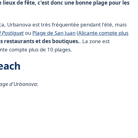
e lieux de fête, c'est donc une bonne plage pour les
, Urbanova est très fréquentée pendant l'été, mais
l Postiguet
ou
Plage de San Juan
(
Alicante compte plus
s restaurants et des boutiques.
. La zone est
ante compte plus de 10 plages.
each
lage d'Urbanova
: