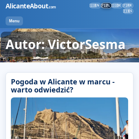
Przejdź
AlicanteAbout
EN
PL
DE
FR
🇬🇧
🇵🇱
🇩🇪
🇫🇷
.com
do
ES
🇪🇸
treści
Menu
Autor: VictorSesma
Pogoda w Alicante w marcu -
warto odwiedzić?