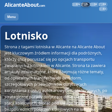
Przejdź
AlicanteAbout
EN
PL
DE
FR
🇬🇧
🇵🇱
🇩🇪
🇫🇷
.com
do
ES
🇪🇸
treści
Menu
Lotnisko
Strona z tagami lotniska w Alicante na Alicante About
jest kluczowym źródłem informacji dla podróżnych,
którzy chcą poruszać się po opcjach transportu
związanych z lotniskiem w Alicante. Strona ta zawiera
artykuły informacyjne, które obejmują różne tematy,
od opłacalnych transferów do Benidorm,
szczegółowych przewodników dotyczących
korzystania z usług autokarowych i autobusowych, po
strategiczne porady dotyczące dotarcia do pobliskich
stacji kolejowych, biorąc pod uwagę brak
bezpośrednich połączeń kolejowych na lotnisku.