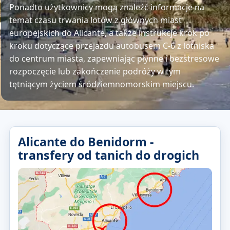
Ponadto użytkownicy mogą znaleźć informacje na
temat czasu trwania lotów z głównych miast
europejskich do Alicante, a także instrukcje krok po
kroku dotyczące przejazdu autobusem C-6 z lotniska
do centrum miasta, zapewniając płynne i bezstresowe
rozpoczęcie lub zakończenie podróży w tym
tętniącym życiem śródziemnomorskim miejscu.
Alicante do Benidorm -
transfery od tanich do drogich