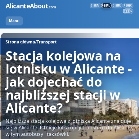
Przejdź
AlicanteAbout
EN
PL
DE
FR
🇬🇧
🇵🇱
🇩🇪
🇫🇷
.com
do
ES
🇪🇸
treści
Menu
Strona główna
/
Transport
Stacja kolejowa na
lotnisku w Alicante -
jak dojechać do
najbliższej stacji w
Alicante?
Najbliższa stacja kolejowa z lotniska Alicante znajduje
się w Alicante. Istnieje kilka opcji transferu do Alicante,
w tym autobusy i taksówki.