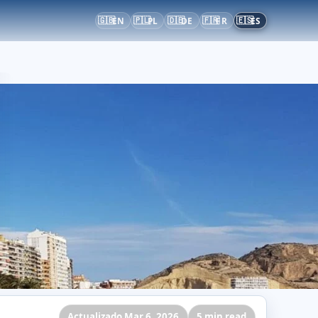
🇬🇧
🇵🇱
🇩🇪
🇫🇷
🇪🇸
EN
PL
DE
FR
ES
Actualizado Mar 6, 2026
5 min read