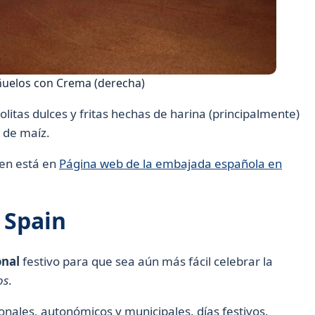
ñuelos con Crema (derecha)
bolitas dulces y fritas hechas de harina (principalmente)
 de maíz.
en está en
Página web de la embajada española en
n Spain
onal
festivo para que sea aún más fácil celebrar la
os
.
cionales, autonómicos y municipales.
días festivos.