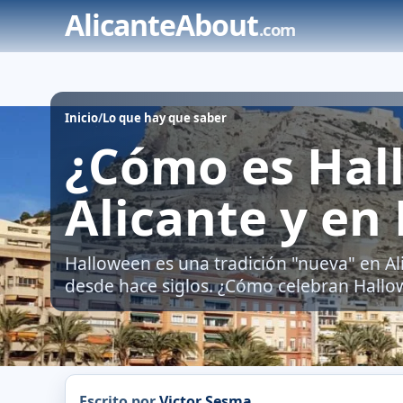
Ir
AlicanteAbout
.com
al
contenido
Inicio
/
Lo que hay que saber
¿Cómo es Hal
Alicante y en
Halloween es una tradición "nueva" en Al
desde hace siglos. ¿Cómo celebran Hallow
Escrito por
Victor Sesma