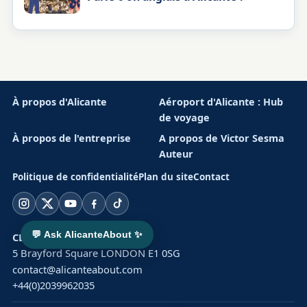
À propos d'Alicante
Aéroport d'Alicante : Hub
de voyage
À propos de l'entreprise
A propos de Victor Sesma
Auteur
Politique de confidentialité
Plan du site
Contact
Instagram
X
YouTube
Facebook
TikTok
💬 Ask AlicanteAbout ✨
CLUSTER SOLAR LTD
5 Brayford Square LONDON E1 0SG
contact@alicanteabout.com
+44(0)2039962035