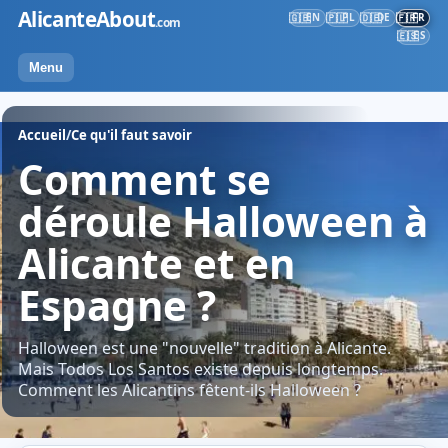
Skip
AlicanteAbout
EN
PL
DE
FR
🇬🇧
🇵🇱
🇩🇪
🇫🇷
.com
to
ES
🇪🇸
content
Menu
Accueil
/
Ce qu'il faut savoir
Comment se
déroule Halloween à
Alicante et en
Espagne ?
Halloween est une "nouvelle" tradition à Alicante.
Mais Todos Los Santos existe depuis longtemps.
Comment les Alicantins fêtent-ils Halloween ?