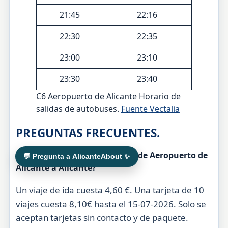
21:45
22:16
22:30
22:35
23:00
23:10
23:30
23:40
C6 Aeropuerto de Alicante Horario de
salidas de autobuses.
Fuente Vectalia
PREGUNTAS FRECUENTES.
¿Cuánto cuesta el autobús C6 de Aeropuerto de
💬 Pregunta a AlicanteAbout ✨
Alicante a Alicante?
Un viaje de ida cuesta 4,60 €. Una tarjeta de 10
viajes cuesta 8,10€ hasta el 15-07-2026. Solo se
aceptan tarjetas sin contacto y de paquete.