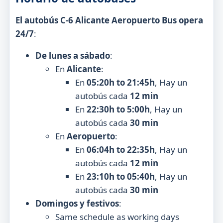
El autobús C-6 Alicante Aeropuerto Bus opera
24/7
:
De lunes a sábado
:
En
Alicante
:
En
05:20h to 21:45h
, Hay un
autobús cada
12 min
En
22:30h to 5:00h
, Hay un
autobús cada
30 min
En
Aeropuerto
:
En
06:04h to 22:35h
, Hay un
autobús cada
12 min
En
23:10h to 05:40h
, Hay un
autobús cada
30 min
Domingos y festivos
:
Same schedule as working days