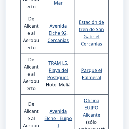
Mar
erto
De
Estación de
Alicant
Avenida
tren de San
e al
Elche 92,
Gabriel
Aeropu
Cercanías
Cercanías
erto
De
TRAM L5
,
Alicant
Playa del
Parque el
e al
Postiguet
,
Palmeral
Aeropu
Hotel Meliá
erto
Oficina
De
EUIPO
Alicant
Avenida
Alicante
e al
Elche - Euipo
(sólo
Aeropu
I