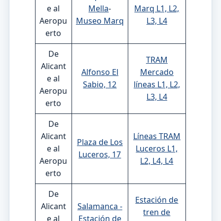
e al
Mella
-
Marq L1, L2,
Aeropu
Museo Marq
L3, L4
erto
De
TRAM
Alicant
Alfonso El
Mercado
e al
Sabio, 12
líneas L1, L2,
Aeropu
L3, L4
erto
De
Alicant
Líneas TRAM
Plaza de Los
e al
Luceros L1,
Luceros, 17
Aeropu
L2, L4, L4
erto
De
Estación de
Alicant
Salamanca -
tren de
e al
Estación de