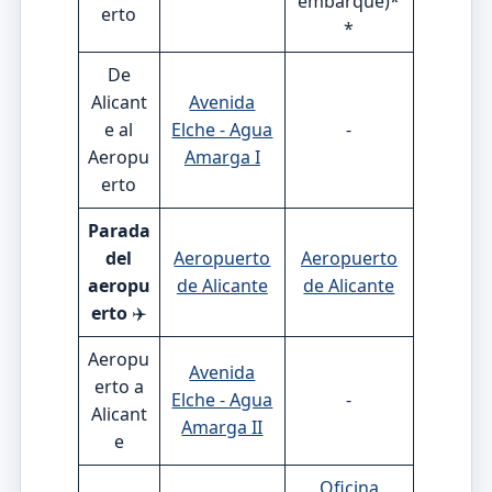
embarque)*
erto
*
De
Alicant
Avenida
e al
Elche - Agua
-
Aeropu
Amarga I
erto
Parada
del
Aeropuerto
Aeropuerto
aeropu
de Alicante
de Alicante
erto
✈️
Aeropu
Avenida
erto a
Elche - Agua
-
Alicant
Amarga II
e
Oficina