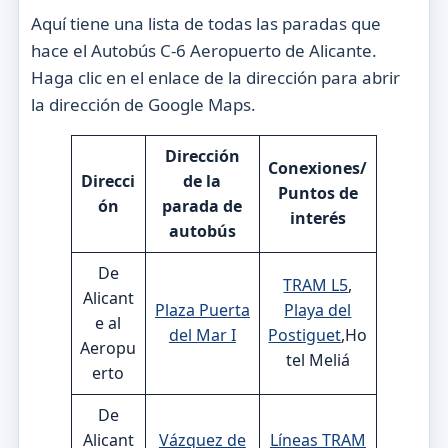
Aquí tiene una lista de todas las paradas que
hace el Autobús C-6 Aeropuerto de Alicante.
Haga clic en el enlace de la dirección para abrir
la dirección de Google Maps.
Dirección
Conexiones/
Direcci
de la
Puntos de
ón
parada de
interés
autobús
De
TRAM L5
,
Alicant
Plaza Puerta
Playa del
e al
del Mar I
Postiguet
,Ho
Aeropu
tel Meliá
erto
De
Alicant
Vázquez de
Líneas TRAM