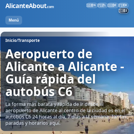
Ir
AlicanteAbout
EN
PL
DE
FR
🇬🇧
🇵🇱
🇩🇪
🇫🇷
.com
al
ES
🇪🇸
contenido
Menú
Inicio
/
Transporte
Aeropuerto de
Alicante a Alicante -
Guía rápida del
autobús C6
La forma más barata y rápida de ir desde el
aeropuerto de Alicante al centro de la ciudad es en el
autobús C6 24 horas al día, 7 días a la semana. Tarifas,
paradas y horarios aquí.