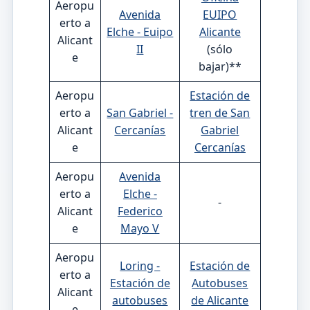
Aeropu
Avenida
EUIPO
erto a
Elche - Euipo
Alicante
Alicant
II
(sólo
e
bajar)**
Aeropu
Estación de
erto a
San Gabriel -
tren de San
Alicant
Cercanías
Gabriel
e
Cercanías
Aeropu
Avenida
erto a
Elche -
-
Alicant
Federico
e
Mayo V
Aeropu
Loring -
Estación de
erto a
Estación de
Autobuses
Alicant
autobuses
de Alicante
e