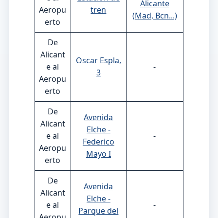
Alicante
Aeropu
tren
(Mad, Bcn...)
erto
De
Alicant
Oscar Espla,
e al
-
3
Aeropu
erto
De
Avenida
Alicant
Elche -
e al
-
Federico
Aeropu
Mayo I
erto
De
Avenida
Alicant
Elche -
e al
-
Parque del
Aeropu